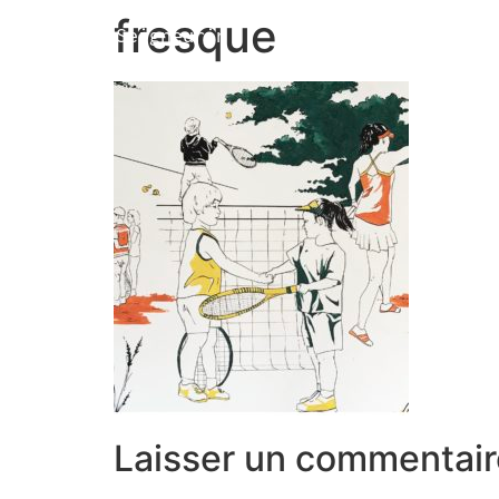
fresque
Marion Seigneurin​
Laisser un commentair