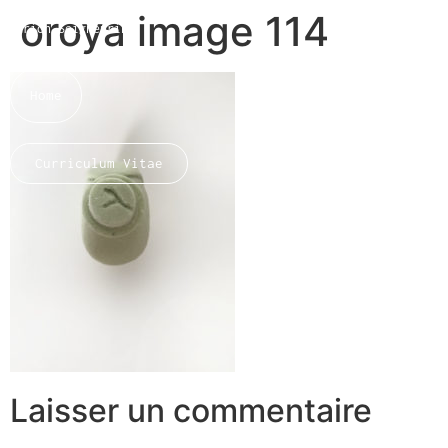
oroya image 114
Marion Seigneurin​
Home
Curriculum Vitae
About me
Laisser un commentaire