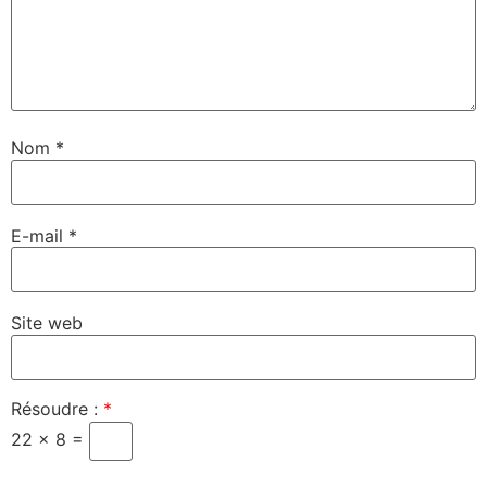
Nom
*
E-mail
*
Site web
Résoudre :
*
22 × 8 =