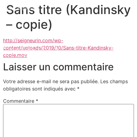
Sans titre (Kandinsky
Marion Seigneurin​
– copie)
Home
http://seigneurin.com/wp-
content/uploads/2019/10/Sans-titre-Kandinsky-
Curriculum Vitae
copie.mov
Laisser un commentaire
About me
Votre adresse e-mail ne sera pas publiée.
Les champs
obligatoires sont indiqués avec
*
Commentaire
*