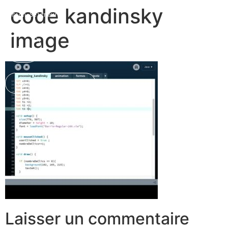
code kandinsky
Marion Seigneurin​
image
Home
Curriculum Vitae
About me
Laisser un commentaire