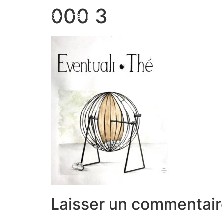
000 3
Marion Seigneurin​
Laisser un commentair