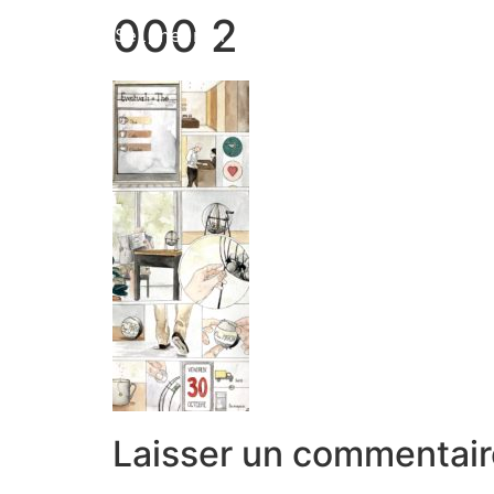
000 2
Marion Seigneurin​
Laisser un commentair