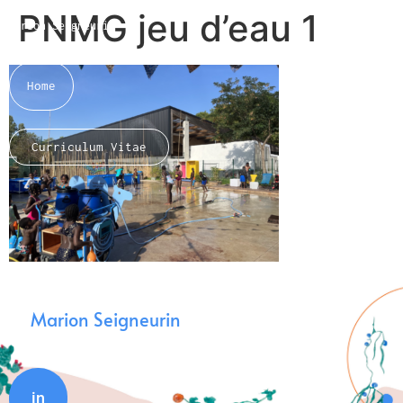
PNMG jeu d’eau 1
Marion Seigneurin​
Home
Curriculum Vitae
About me
Marion Seigneurin
in