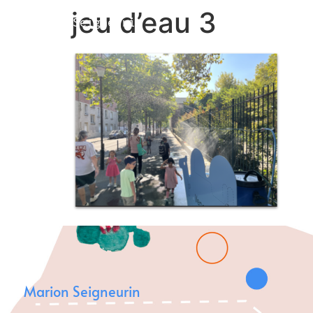
jeu d’eau 3
Marion Seigneurin​
Marion Seigneurin