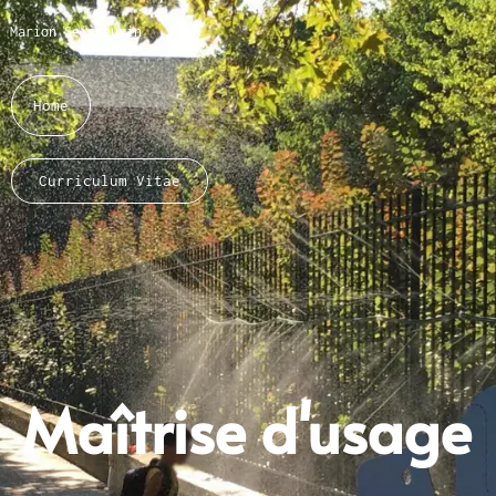
Marion Seigneurin​
Home
Curriculum Vitae
About me
Maîtrise d'usage