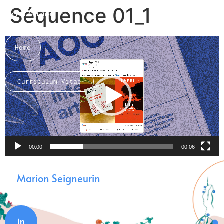
Séquence 01_1
Marion Seigneurin​
Lecteur
Home
vidéo
Curriculum Vitae
About me
00:00
00:06
Marion Seigneurin
in