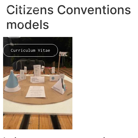
Citizens Conventions
Marion Seigneurin​
models
Home
Curriculum Vitae
About me