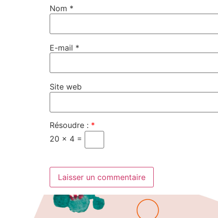
Nom
*
E-mail
*
Site web
Résoudre :
*
20 × 4 =