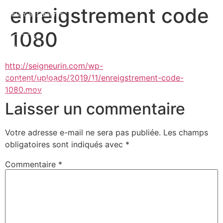
enreigstrement code
Marion Seigneurin​
1080
Home
http://seigneurin.com/wp-
content/uploads/2019/11/enreigstrement-code-
Curriculum Vitae
1080.mov
Laisser un commentaire
About me
Votre adresse e-mail ne sera pas publiée.
Les champs
obligatoires sont indiqués avec
*
Commentaire
*