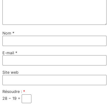
Nom
*
E-mail
*
Site web
Résoudre :
*
28 − 19 =