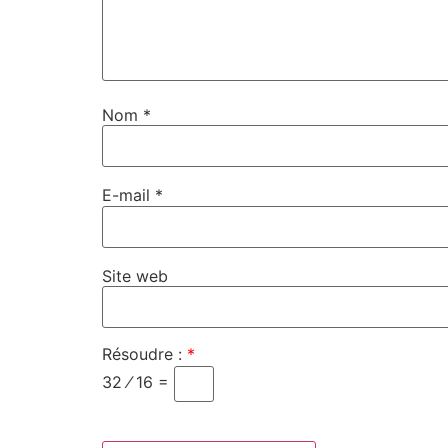
Nom
*
E-mail
*
Site web
Résoudre :
*
32 ⁄ 16 =